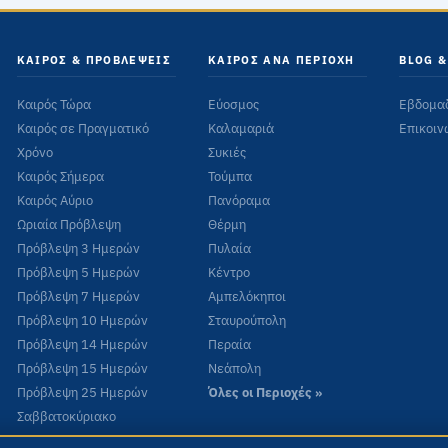
ΚΑΙΡΌΣ & ΠΡΟΒΛΈΨΕΙΣ
ΚΑΙΡΌΣ ΑΝΆ ΠΕΡΙΟΧΉ
BLOG &
Καιρός Τώρα
Εύοσμος
Εβδομα
Καιρός σε Πραγματικό
Καλαμαριά
Επικοιν
Χρόνο
Συκιές
Καιρός Σήμερα
Τούμπα
Καιρός Αύριο
Πανόραμα
Ωριαία Πρόβλεψη
Θέρμη
Πρόβλεψη 3 Ημερών
Πυλαία
Πρόβλεψη 5 Ημερών
Κέντρο
Πρόβλεψη 7 Ημερών
Αμπελόκηποι
Πρόβλεψη 10 Ημερών
Σταυρούπολη
Πρόβλεψη 14 Ημερών
Περαία
Πρόβλεψη 15 Ημερών
Νεάπολη
Πρόβλεψη 25 Ημερών
Όλες οι Περιοχές »
Σαββατοκύριακο