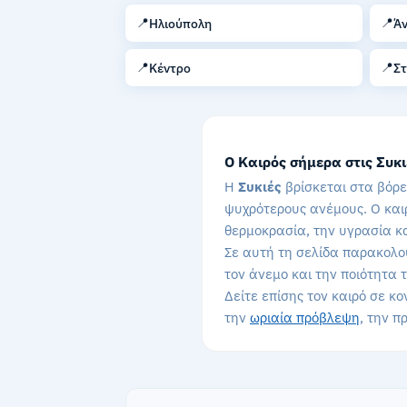
📍
📍
Ηλιούπολη
Ά
📍
📍
Κέντρο
Σ
Ο Καιρός σήμερα στις Συκι
Η
Συκιές
βρίσκεται στα βόρε
ψυχρότερους ανέμους. Ο καιρ
θερμοκρασία, την υγρασία κ
Σε αυτή τη σελίδα παρακολου
τον άνεμο και την ποιότητα 
Δείτε επίσης τον καιρό σε κο
την
ωριαία πρόβλεψη
, την 