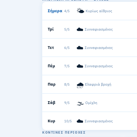
🌤️
Σήμερα
Κυρίως αίθριος
4/5
☁️
Τρί
Συννεφιασμένος
5/5
☁️
Τετ
Συννεφιασμένος
6/5
☁️
Πέμ
Συννεφιασμένος
7/5
🌧️
Παρ
Ελαφριά βροχή
8/5
🌫️
Σάβ
Ομίχλη
9/5
☁️
Κυρ
Συννεφιασμένος
10/5
ΚΟΝΤΙΝΈΣ ΠΕΡΙΟΧΈΣ