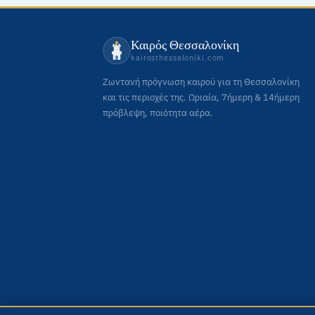
Καιρός Θεσσαλονίκη
kairosthessaloniki.com
Ζωντανή πρόγνωση καιρού για τη Θεσσαλονίκη
και τις περιοχές της. Ωριαία, 7ήμερη & 14ήμερη
πρόβλεψη, ποιότητα αέρα.