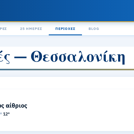
ΡΕΣ
25 ΗΜΈΡΕΣ
ΠΕΡΙΟΧΈΣ
BLOG
ές — Θεσσαλονίκη
ς αίθριος
l®
12°