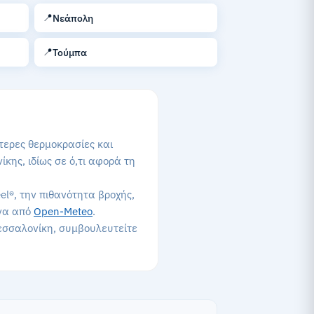
📍
Νεάπολη
📍
Τούμπα
τερες θερμοκρασίες και
κης, ιδίως σε ό,τι αφορά τη
el®, την πιθανότητα βροχής,
να από
Open-Meteo
.
Θεσσαλονίκη, συμβουλευτείτε