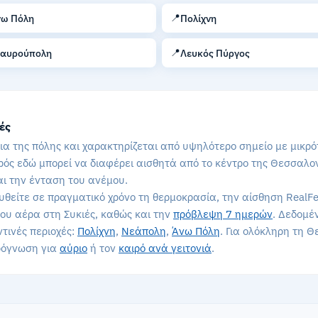
📍
νω Πόλη
Πολίχνη
📍
ταυρούπολη
Λευκός Πύργος
ές
ια της πόλης και χαρακτηρίζεται από υψηλότερο σημείο με μικρό
ός εδώ μπορεί να διαφέρει αισθητά από το κέντρο της Θεσσαλονί
αι την ένταση του ανέμου.
θείτε σε πραγματικό χρόνο τη θερμοκρασία, την αίσθηση RealFe
του αέρα στη Συκιές, καθώς και την
πρόβλεψη 7 ημερών
. Δεδομέ
ντινές περιοχές:
Πολίχνη
,
Νεάπολη
,
Άνω Πόλη
. Για ολόκληρη τη 
πρόγνωση για
αύριο
ή τον
καιρό ανά γειτονιά
.