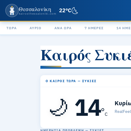
Θεσσαλονίκη
🌜
22°C
·
kairosthessaloniki.com
ΤΏΡΑ
ΑΎΡΙΟ
ΑΝΆ ΏΡΑ
7 ΗΜΈΡΕΣ
14 ΗΜΈ
Καιρός Συκι
Ο ΚΑΙΡΌΣ ΤΏΡΑ — ΣΥΚΙΈΣ
14
🌙
Κυρίω
°
RealFee
C
ΗΜΕΡΉΣΙΑ ΠΡΌΒΛΕΨΗ — ΣΥΚΙΈΣ