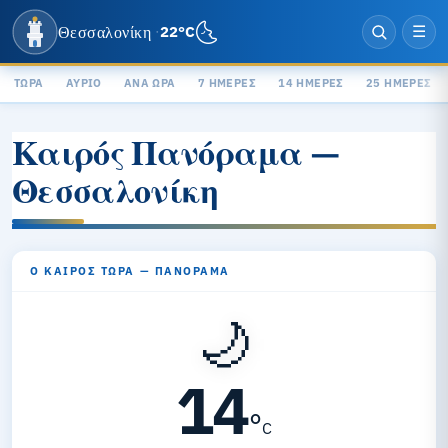
🌜
Θεσσαλονίκη
22°C
·
☰
ΤΏΡΑ
ΑΎΡΙΟ
ΑΝΆ ΏΡΑ
7 ΗΜΈΡΕΣ
14 ΗΜΈΡΕΣ
25 ΗΜΈΡΕΣ
Καιρός Πανόραμα —
Θεσσαλονίκη
Ο ΚΑΙΡΌΣ ΤΏΡΑ — ΠΑΝΌΡΑΜΑ
🌙
14
°
C