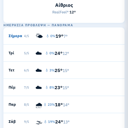
Αίθριος
RealFeel®
12°
ΗΜΕΡΉΣΙΑ ΠΡΌΒΛΕΨΗ — ΠΑΝΌΡΑΜΑ
🌤️
19°
Σήμερα
💧 0%
7°
4/5
☁️
24°
Τρί
💧 0%
12°
5/5
☁️
25°
Τετ
💧 3%
15°
6/5
☁️
23°
Πέμ
💧 8%
15°
7/5
🌧️
18°
Παρ
💧 23%
14°
8/5
🌫️
24°
Σάβ
💧 19%
13°
9/5