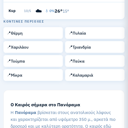
☁️
26°
Κυρ
💧 0%
15°
10/5
ΚΟΝΤΙΝΈΣ ΠΕΡΙΟΧΈΣ
📍
📍
Θέρμη
Πυλαία
📍
📍
Χαριλάου
Τριανδρία
📍
📍
Τούμπα
Πεύκα
📍
📍
Μίκρα
Καλαμαριά
Ο Καιρός σήμερα στο Πανόραμα
Η
Πανόραμα
βρίσκεται στους ανατολικούς λόφους
και χαρακτηρίζεται από υψόμετρο 350 μ., αρκετά πιο
δροσερό και με καλύτερη ορατότητα. Ο καιρός εδώ