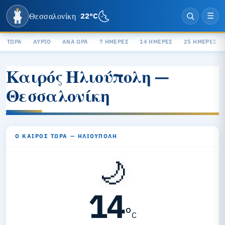
🌜
Θεσσαλονίκη
22°C
·
☰
ΤΏΡΑ
ΑΎΡΙΟ
ΑΝΆ ΏΡΑ
7 ΗΜΈΡΕΣ
14 ΗΜΈΡΕΣ
25 ΗΜΈΡΕΣ
Καιρός Ηλιούπολη —
Θεσσαλονίκη
Ο ΚΑΙΡΌΣ ΤΏΡΑ — ΗΛΙΟΎΠΟΛΗ
🌙
14
°
C