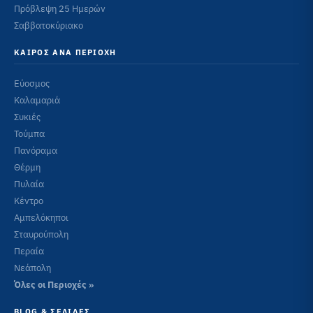
Πρόβλεψη 25 Ημερών
Σαββατοκύριακο
ΚΑΙΡΌΣ ΑΝΆ ΠΕΡΙΟΧΉ
Εύοσμος
Καλαμαριά
Συκιές
Τούμπα
Πανόραμα
Θέρμη
Πυλαία
Κέντρο
Αμπελόκηποι
Σταυρούπολη
Περαία
Νεάπολη
Όλες οι Περιοχές »
BLOG & ΣΕΛΊΔΕΣ