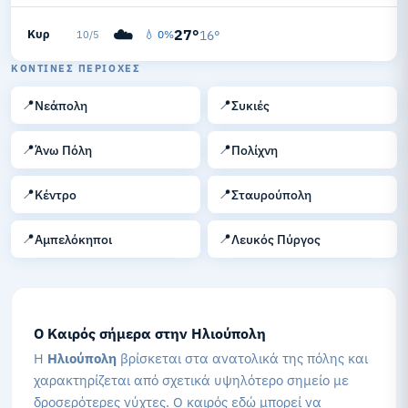
☁️
27°
Κυρ
💧 0%
16°
10/5
ΚΟΝΤΙΝΈΣ ΠΕΡΙΟΧΈΣ
📍
📍
Νεάπολη
Συκιές
📍
📍
Άνω Πόλη
Πολίχνη
📍
📍
Κέντρο
Σταυρούπολη
📍
📍
Αμπελόκηποι
Λευκός Πύργος
Ο Καιρός σήμερα στην Ηλιούπολη
Η
Ηλιούπολη
βρίσκεται στα ανατολικά της πόλης και
χαρακτηρίζεται από σχετικά υψηλότερο σημείο με
δροσερότερες νύχτες. Ο καιρός εδώ μπορεί να