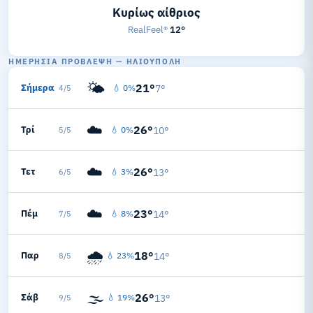
Κυρίως αίθριος
RealFeel®
12°
ΗΜΕΡΉΣΙΑ ΠΡΌΒΛΕΨΗ — ΗΛΙΟΎΠΟΛΗ
🌤️
21°
Σήμερα
💧 0%
7°
4/5
☁️
26°
Τρί
💧 0%
10°
5/5
☁️
26°
Τετ
💧 3%
13°
6/5
☁️
23°
Πέμ
💧 8%
14°
7/5
🌧️
18°
Παρ
💧 23%
14°
8/5
🌫️
26°
Σάβ
💧 19%
13°
9/5