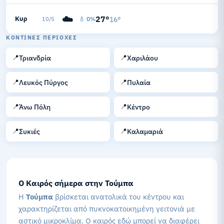
☁️
27°
Κυρ
💧 0%
16°
10/5
ΚΟΝΤΙΝΈΣ ΠΕΡΙΟΧΈΣ
📍
📍
Τριανδρία
Χαριλάου
📍
📍
Λευκός Πύργος
Πυλαία
📍
📍
Άνω Πόλη
Κέντρο
📍
📍
Συκιές
Καλαμαριά
Ο Καιρός σήμερα στην Τούμπα
Η
Τούμπα
βρίσκεται ανατολικά του κέντρου και
χαρακτηρίζεται από πυκνοκατοικημένη γειτονιά με
αστικό μικροκλίμα. Ο καιρός εδώ μπορεί να διαφέρει