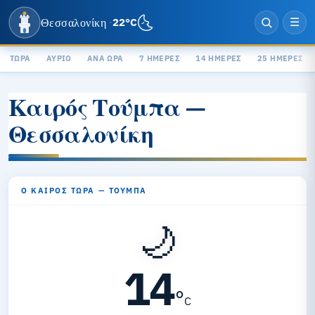
🌜
Θεσσαλονίκη
22°C
·
☰
ΤΏΡΑ
ΑΎΡΙΟ
ΑΝΆ ΏΡΑ
7 ΗΜΈΡΕΣ
14 ΗΜΈΡΕΣ
25 ΗΜΈΡΕΣ
Καιρός Τούμπα —
Θεσσαλονίκη
Ο ΚΑΙΡΌΣ ΤΏΡΑ — ΤΟΎΜΠΑ
🌙
14
°
C