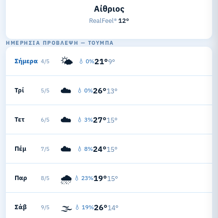
Αίθριος
RealFeel®
12°
ΗΜΕΡΉΣΙΑ ΠΡΌΒΛΕΨΗ — ΤΟΎΜΠΑ
🌤️
21°
Σήμερα
💧 0%
9°
4/5
☁️
26°
Τρί
💧 0%
13°
5/5
☁️
27°
Τετ
💧 3%
15°
6/5
☁️
24°
Πέμ
💧 8%
15°
7/5
🌧️
19°
Παρ
💧 23%
15°
8/5
🌫️
26°
Σάβ
💧 19%
14°
9/5