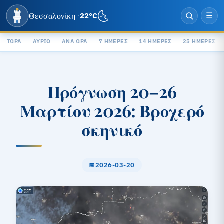
🌜
Θεσσαλονίκη
22°C
·
☰
ΤΏΡΑ
ΑΎΡΙΟ
ΑΝΆ ΏΡΑ
7 ΗΜΈΡΕΣ
14 ΗΜΈΡΕΣ
25 ΗΜΈΡΕΣ
Πρόγνωση 20–26
Μαρτίου 2026: Βροχερό
σκηνικό
2026-03-20