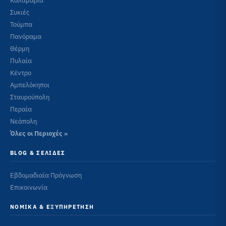
Καλαμαριά
Συκιές
Τούμπα
Πανόραμα
Θέρμη
Πυλαία
Κέντρο
Αμπελόκηποι
Σταυρούπολη
Περαία
Νεάπολη
Όλες οι Περιοχές »
BLOG & ΣΕΛΊΔΕΣ
Εβδομαδιαία Πρόγνωση
Επικοινωνία
ΝΟΜΙΚΆ & ΕΞΥΠΗΡΈΤΗΣΗ