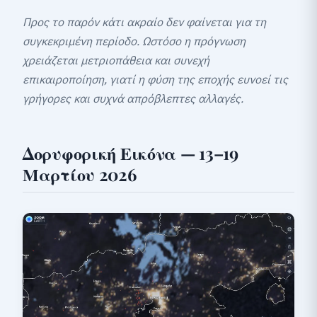
Προς το παρόν κάτι ακραίο δεν φαίνεται για τη
συγκεκριμένη περίοδο. Ωστόσο η πρόγνωση
χρειάζεται μετριοπάθεια και συνεχή
επικαιροποίηση, γιατί η φύση της εποχής ευνοεί τις
γρήγορες και συχνά απρόβλεπτες αλλαγές.
Δορυφορική Εικόνα — 13–19
Μαρτίου 2026