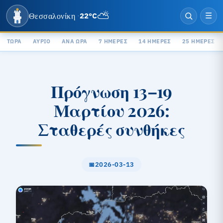
⛅
Θεσσαλονίκη
22°C
·
☰
ΤΏΡΑ
ΑΎΡΙΟ
ΑΝΆ ΏΡΑ
7 ΗΜΈΡΕΣ
14 ΗΜΈΡΕΣ
25 ΗΜΈΡΕΣ
Πρόγνωση 13–19
Μαρτίου 2026:
Σταθερές συνθήκες
2026-03-13