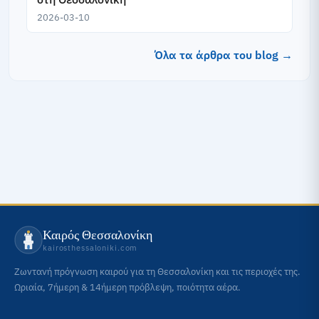
2026-03-10
Όλα τα άρθρα του blog →
Καιρός Θεσσαλονίκη
kairosthessaloniki.com
Ζωντανή πρόγνωση καιρού για τη Θεσσαλονίκη και τις περιοχές της.
Ωριαία, 7ήμερη & 14ήμερη πρόβλεψη, ποιότητα αέρα.