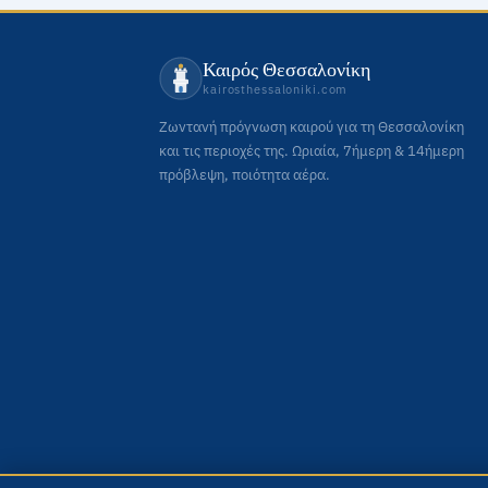
Καιρός Θεσσαλονίκη
kairosthessaloniki.com
Ζωντανή πρόγνωση καιρού για τη Θεσσαλονίκη
και τις περιοχές της. Ωριαία, 7ήμερη & 14ήμερη
πρόβλεψη, ποιότητα αέρα.