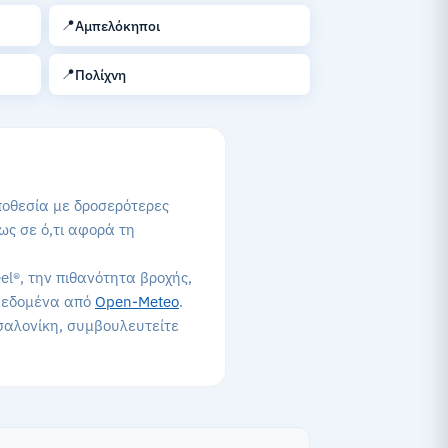
📍
Αμπελόκηποι
📍
Πολίχνη
ποθεσία με δροσερότερες
ως σε ό,τι αφορά τη
el®, την πιθανότητα βροχής,
Δεδομένα από
Open-Meteo
.
σσαλονίκη, συμβουλευτείτε