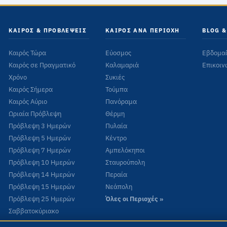
ΚΑΙΡΌΣ & ΠΡΟΒΛΈΨΕΙΣ
ΚΑΙΡΌΣ ΑΝΆ ΠΕΡΙΟΧΉ
BLOG &
Καιρός Τώρα
Εύοσμος
Εβδομα
Καιρός σε Πραγματικό
Καλαμαριά
Επικοιν
Χρόνο
Συκιές
Καιρός Σήμερα
Τούμπα
Καιρός Αύριο
Πανόραμα
Ωριαία Πρόβλεψη
Θέρμη
Πρόβλεψη 3 Ημερών
Πυλαία
Πρόβλεψη 5 Ημερών
Κέντρο
Πρόβλεψη 7 Ημερών
Αμπελόκηποι
Πρόβλεψη 10 Ημερών
Σταυρούπολη
Πρόβλεψη 14 Ημερών
Περαία
Πρόβλεψη 15 Ημερών
Νεάπολη
Πρόβλεψη 25 Ημερών
Όλες οι Περιοχές »
Σαββατοκύριακο