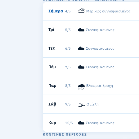
⛅
Σήμερα
Μερικώς συννεφιασμένος
4/5
☁️
Τρί
Συννεφιασμένος
5/5
☁️
Τετ
Συννεφιασμένος
6/5
☁️
Πέμ
Συννεφιασμένος
7/5
🌧️
Παρ
Ελαφριά βροχή
8/5
🌫️
Σάβ
Ομίχλη
9/5
☁️
Κυρ
Συννεφιασμένος
10/5
ΚΟΝΤΙΝΈΣ ΠΕΡΙΟΧΈΣ