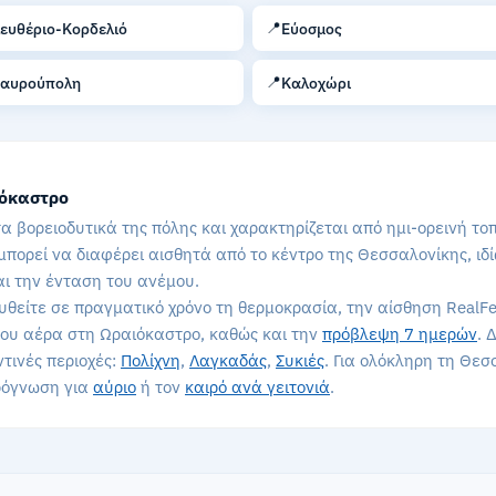
📍
ευθέριο-Κορδελιό
Εύοσμος
📍
ταυρούπολη
Καλοχώρι
ιόκαστρο
α βορειοδυτικά της πόλης και χαρακτηρίζεται από ημι-ορεινή το
μπορεί να διαφέρει αισθητά από το κέντρο της Θεσσαλονίκης, ιδί
αι την ένταση του ανέμου.
θείτε σε πραγματικό χρόνο τη θερμοκρασία, την αίσθηση RealFe
 του αέρα στη Ωραιόκαστρο, καθώς και την
πρόβλεψη 7 ημερών
. 
ντινές περιοχές:
Πολίχνη
,
Λαγκαδάς
,
Συκιές
. Για ολόκληρη τη Θε
πρόγνωση για
αύριο
ή τον
καιρό ανά γειτονιά
.