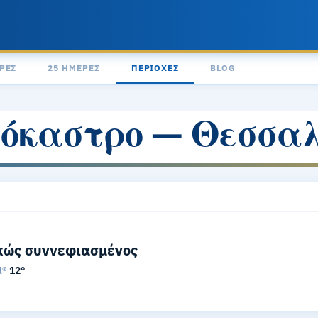
ΡΕΣ
25 ΗΜΈΡΕΣ
ΠΕΡΙΟΧΈΣ
BLOG
όκαστρο — Θεσσαλ
κώς συννεφιασμένος
l®
12°