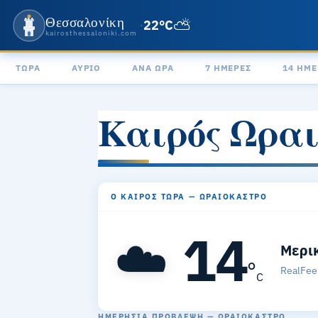
Θεσσαλονίκη
⛅
22°C
·
kairosthessaloniki.com
ΤΏΡΑ
ΑΎΡΙΟ
ΑΝΆ ΏΡΑ
7 ΗΜΈΡΕΣ
14 ΗΜΈ
Καιρός Ωραι
Ο ΚΑΙΡΌΣ ΤΏΡΑ — ΩΡΑΙΌΚΑΣΤΡΟ
14
☁️
Μερι
°
RealFee
C
ΗΜΕΡΉΣΙΑ ΠΡΌΒΛΕΨΗ — ΩΡΑΙΌΚΑΣΤΡΟ