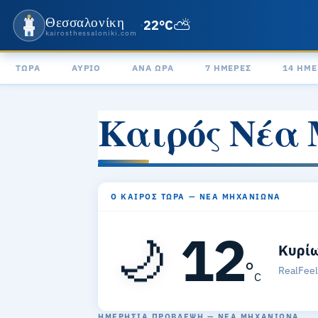
Θεσσαλονίκη
⛅
22°C
·
kairosthessaloniki.com
ΤΏΡΑ
ΑΎΡΙΟ
ΑΝΆ ΏΡΑ
7 ΗΜΈΡΕΣ
14 ΗΜΈ
Καιρός Νέα
Ο ΚΑΙΡΌΣ ΤΏΡΑ — ΝΈΑ ΜΗΧΑΝΙΏΝΑ
12
🌙
Κυρίω
°
RealFee
C
ΗΜΕΡΉΣΙΑ ΠΡΌΒΛΕΨΗ — ΝΈΑ ΜΗΧΑΝΙΏΝΑ