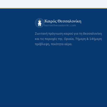
Καιρός Θεσσαλονίκη
kairosthessaloniki.com
Ζωντανή πρόγνωση καιρού για τη Θεσσαλονίκη
και τις περιοχές της. Ωριαία, 7ήμερη & 14ήμερη
πρόβλεψη, ποιότητα αέρα.