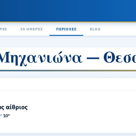
ΡΕΣ
25 ΗΜΈΡΕΣ
ΠΕΡΙΟΧΈΣ
BLOG
 Μηχανιώνα — Θεσ
ς αίθριος
l®
10°