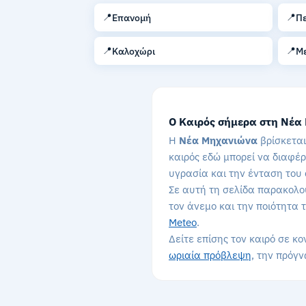
📍
📍
Επανομή
Π
📍
📍
Καλοχώρι
Μ
Ο Καιρός σήμερα στη Νέα
Η
Νέα Μηχανιώνα
βρίσκεται
καιρός εδώ μπορεί να διαφέρ
υγρασία και την ένταση του
Σε αυτή τη σελίδα παρακολου
τον άνεμο και την ποιότητα
Meteo
.
Δείτε επίσης τον καιρό σε κο
ωριαία πρόβλεψη
, την πρόγ