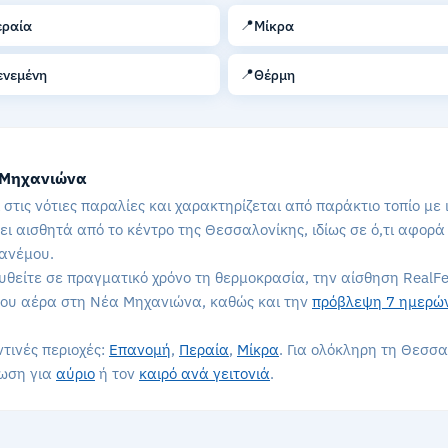
📍
εραία
Μίκρα
📍
ενεμένη
Θέρμη
 Μηχανιώνα
 στις νότιες παραλίες και χαρακτηρίζεται από παράκτιο τοπίο με
ει αισθητά από το κέντρο της Θεσσαλονίκης, ιδίως σε ό,τι αφορά
 ανέμου.
θείτε σε πραγματικό χρόνο τη θερμοκρασία, την αίσθηση RealFe
 του αέρα στη Νέα Μηχανιώνα, καθώς και την
πρόβλεψη 7 ημερώ
ντινές περιοχές:
Επανομή
,
Περαία
,
Μίκρα
. Για ολόκληρη τη Θεσσ
νωση για
αύριο
ή τον
καιρό ανά γειτονιά
.