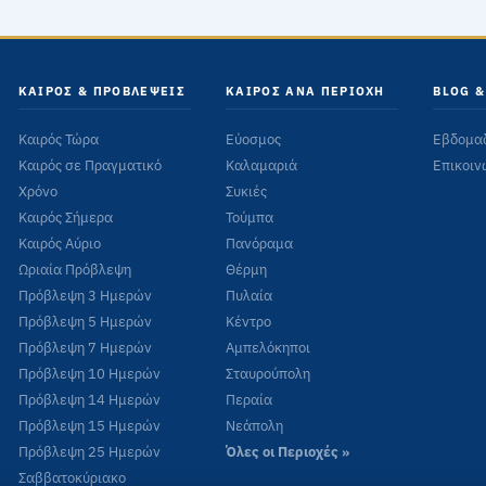
ΚΑΙΡΌΣ & ΠΡΟΒΛΈΨΕΙΣ
ΚΑΙΡΌΣ ΑΝΆ ΠΕΡΙΟΧΉ
BLOG &
Καιρός Τώρα
Εύοσμος
Εβδομα
Καιρός σε Πραγματικό
Καλαμαριά
Επικοιν
Χρόνο
Συκιές
Καιρός Σήμερα
Τούμπα
Καιρός Αύριο
Πανόραμα
Ωριαία Πρόβλεψη
Θέρμη
Πρόβλεψη 3 Ημερών
Πυλαία
Πρόβλεψη 5 Ημερών
Κέντρο
Πρόβλεψη 7 Ημερών
Αμπελόκηποι
Πρόβλεψη 10 Ημερών
Σταυρούπολη
Πρόβλεψη 14 Ημερών
Περαία
Πρόβλεψη 15 Ημερών
Νεάπολη
Πρόβλεψη 25 Ημερών
Όλες οι Περιοχές »
Σαββατοκύριακο