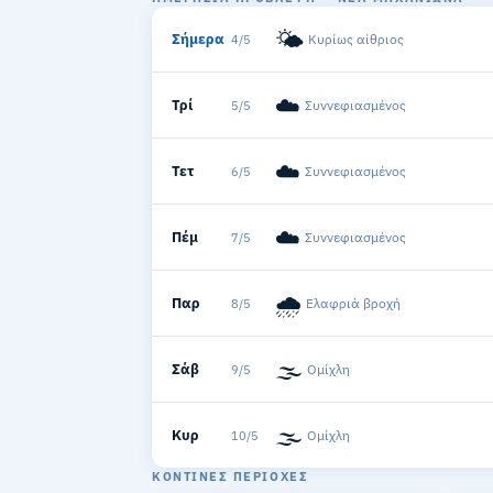
🌤️
Σήμερα
Κυρίως αίθριος
4/5
☁️
Τρί
Συννεφιασμένος
5/5
☁️
Τετ
Συννεφιασμένος
6/5
☁️
Πέμ
Συννεφιασμένος
7/5
🌧️
Παρ
Ελαφριά βροχή
8/5
🌫️
Σάβ
Ομίχλη
9/5
🌫️
Κυρ
Ομίχλη
10/5
ΚΟΝΤΙΝΈΣ ΠΕΡΙΟΧΈΣ