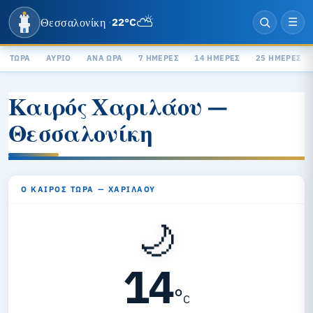
⛅
Θεσσαλονίκη
22°C
·
☰
ΤΏΡΑ
ΑΎΡΙΟ
ΑΝΆ ΏΡΑ
7 ΗΜΈΡΕΣ
14 ΗΜΈΡΕΣ
25 ΗΜΈΡΕΣ
Καιρός Χαριλάου —
Θεσσαλονίκη
Ο ΚΑΙΡΌΣ ΤΏΡΑ — ΧΑΡΙΛΆΟΥ
🌙
14
°
C