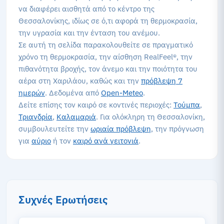
να διαφέρει αισθητά από το κέντρο της
Θεσσαλονίκης, ιδίως σε ό,τι αφορά τη θερμοκρασία,
την υγρασία και την ένταση του ανέμου.
Σε αυτή τη σελίδα παρακολουθείτε σε πραγματικό
χρόνο τη θερμοκρασία, την αίσθηση RealFeel®, την
πιθανότητα βροχής, τον άνεμο και την ποιότητα του
αέρα στη Χαριλάου, καθώς και την
πρόβλεψη 7
ημερών
. Δεδομένα από
Open-Meteo
.
Δείτε επίσης τον καιρό σε κοντινές περιοχές:
Τούμπα
,
Τριανδρία
,
Καλαμαριά
. Για ολόκληρη τη Θεσσαλονίκη,
συμβουλευτείτε την
ωριαία πρόβλεψη
, την πρόγνωση
για
αύριο
ή τον
καιρό ανά γειτονιά
.
Συχνές Ερωτήσεις