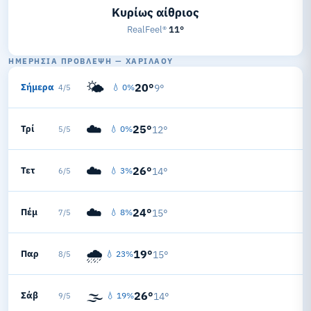
Κυρίως αίθριος
RealFeel®
11°
ΗΜΕΡΉΣΙΑ ΠΡΌΒΛΕΨΗ — ΧΑΡΙΛΆΟΥ
🌤️
20°
Σήμερα
💧 0%
9°
4/5
☁️
25°
Τρί
💧 0%
12°
5/5
☁️
26°
Τετ
💧 3%
14°
6/5
☁️
24°
Πέμ
💧 8%
15°
7/5
🌧️
19°
Παρ
💧 23%
15°
8/5
🌫️
26°
Σάβ
💧 19%
14°
9/5