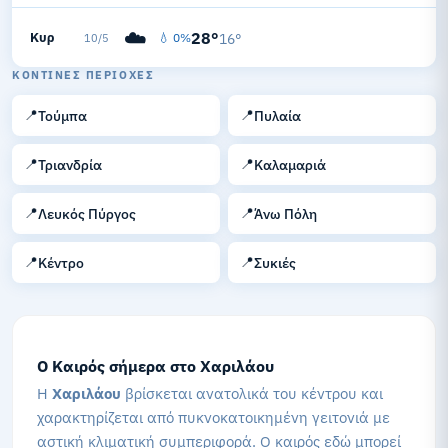
☁️
28°
Κυρ
💧 0%
16°
10/5
ΚΟΝΤΙΝΈΣ ΠΕΡΙΟΧΈΣ
📍
📍
Τούμπα
Πυλαία
📍
📍
Τριανδρία
Καλαμαριά
📍
📍
Λευκός Πύργος
Άνω Πόλη
📍
📍
Κέντρο
Συκιές
Ο Καιρός σήμερα στο Χαριλάου
Η
Χαριλάου
βρίσκεται ανατολικά του κέντρου και
χαρακτηρίζεται από πυκνοκατοικημένη γειτονιά με
αστική κλιματική συμπεριφορά. Ο καιρός εδώ μπορεί