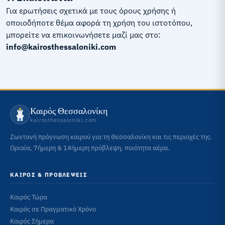
Για ερωτήσεις σχετικά με τους όρους χρήσης ή
οποιοδήποτε θέμα αφορά τη χρήση του ιστοτόπου,
μπορείτε να επικοινωνήσετε μαζί μας στο:
info@kairosthessaloniki.com
Καιρός Θεσσαλονίκη
kairosthessaloniki.com
Ζωντανή πρόγνωση καιρού για τη Θεσσαλονίκη και τις περιοχές της.
Ωριαία, 7ήμερη & 14ήμερη πρόβλεψη, ποιότητα αέρα.
ΚΑΙΡΌΣ & ΠΡΟΒΛΈΨΕΙΣ
Καιρός Τώρα
Καιρός σε Πραγματικό Χρόνο
Καιρός Σήμερα